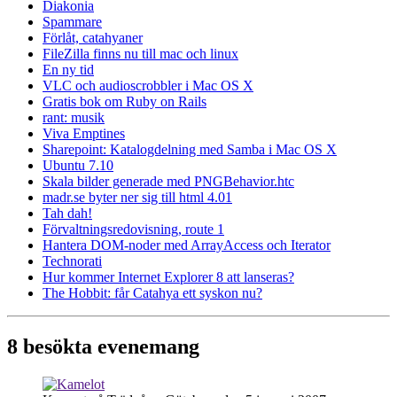
Diakonia
Spammare
Förlåt, catahyaner
FileZilla finns nu till mac och linux
En ny tid
VLC och audioscrobbler i Mac OS X
Gratis bok om Ruby on Rails
rant: musik
Viva Emptines
Sharepoint: Katalogdelning med Samba i Mac OS X
Ubuntu 7.10
Skala bilder generade med PNGBehavior.htc
madr.se byter ner sig till html 4.01
Tah dah!
Förvaltningsredovisning, route 1
Hantera DOM-noder med ArrayAccess och Iterator
Technorati
Hur kommer Internet Explorer 8 att lanseras?
The Hobbit: får Catahya ett syskon nu?
8 besökta evenemang