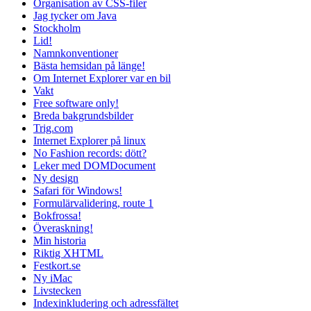
Organisation av CSS-filer
Jag tycker om Java
Stockholm
Lid!
Namnkonventioner
Bästa hemsidan på länge!
Om Internet Explorer var en bil
Vakt
Free software only!
Breda bakgrundsbilder
Trig.com
Internet Explorer på linux
No Fashion records: dött?
Leker med DOMDocument
Ny design
Safari för Windows!
Formulärvalidering, route 1
Bokfrossa!
Överaskning!
Min historia
Riktig XHTML
Festkort.se
Ny iMac
Livstecken
Indexinkludering och adressfältet