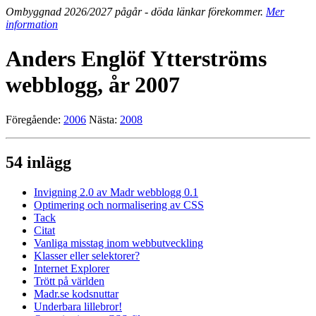
Ombyggnad 2026/2027 pågår - döda länkar förekommer.
Mer
information
Anders Englöf Ytterströms
webblogg, år 2007
Föregående:
2006
Nästa:
2008
54 inlägg
Invigning 2.0 av Madr webblogg 0.1
Optimering och normalisering av CSS
Tack
Citat
Vanliga misstag inom webbutveckling
Klasser eller selektorer?
Internet Explorer
Trött på världen
Madr.se kodsnuttar
Underbara lillebror!