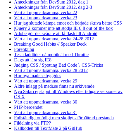
Anteckningar från DevSum 2012, dag 1
Anteckningar från DevSum 2012, dag 2-3
Värt att uppmärksamma, vecka 22
Värt att uppmärksamma, vecka 23
Hur jag slutade kämpa emot och började skriva bättre CSS
jQuery 2 kommer inte att stödja IE 6-8 out-of-the-box
Adobe gör det svårare att få flash till Android
Värt att uppmärksamma, vecka 24-28 2012
Breaking Good Habits // Speaker Deck
Förenkling
Testa laddtider på mobilnät med Throttle
Dags att lära sig IE8
Judging CSS / Spotting Bad Code \| CSS-Tricks
Värt att uppmärksamma, vecka 28 2012
Hur nya madr.se byggdes
Värt att uppmärksamma, vecka 29
Äldre inlägg på madr.se finns nu arkiverade
Nya Safari ej släppt till Windows eller tidigare versioner av
OS X
Värt att uppmärksamma, vecka 30
PHP-beroendet
Värt att uppmärksamma, vecka 31
Fullständigt onödigt men skojigt - förbättrad prestanda
Fildelning via FTP?
Källkoden till TextMate 2 på GitHub