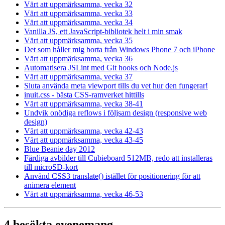
Värt att uppmärksamma, vecka 32
Värt att uppmärksamma, vecka 33
Värt att uppmärksamma, vecka 34
Vanilla JS, ett JavaScript-bibliotek helt i min smak
Värt att uppmärksamma, vecka 35
Det som håller mig borta från Windows Phone 7 och iPhone
Värt att uppmärksamma, vecka 36
Automatisera JSLint med Git hooks och Node.js
Värt att uppmärksamma, vecka 37
Sluta använda meta viewport tills du vet hur den fungerar!
inuit.css - bästa CSS-ramverket hittills
Värt att uppmärksamma, vecka 38-41
Undvik onödiga reflows i följsam design (responsive web
design)
Värt att uppmärksamma, vecka 42-43
Värt att uppmärksamma, vecka 43-45
Blue Beanie day 2012
Färdiga avbilder till Cubieboard 512MB, redo att installeras
till microSD-kort
Använd CSS3 translate() istället för positionering för att
animera element
Värt att uppmärksamma, vecka 46-53
4 besökta evenemang