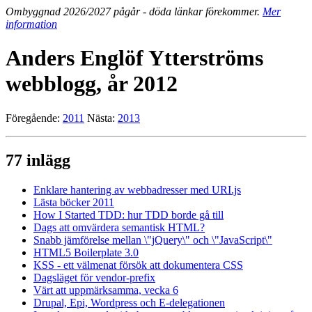
Ombyggnad 2026/2027 pågår - döda länkar förekommer.
Mer
information
Anders Englöf Ytterströms
webblogg, år 2012
Föregående:
2011
Nästa:
2013
77 inlägg
Enklare hantering av webbadresser med URI.js
Lästa böcker 2011
How I Started TDD: hur TDD borde gå till
Dags att omvärdera semantisk HTML?
Snabb jämförelse mellan \"jQuery\" och \"JavaScript\"
HTML5 Boilerplate 3.0
KSS - ett välmenat försök att dokumentera CSS
Dagsläget för vendor-prefix
Värt att uppmärksamma, vecka 6
Drupal, Epi, Wordpress och E-delegationen